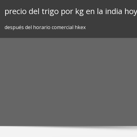
Skip
precio del trigo por kg en la india ho
to
content
después del horario comercial hkex