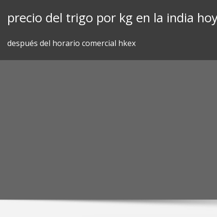
Skip
precio del trigo por kg en la india ho
to
content
después del horario comercial hkex