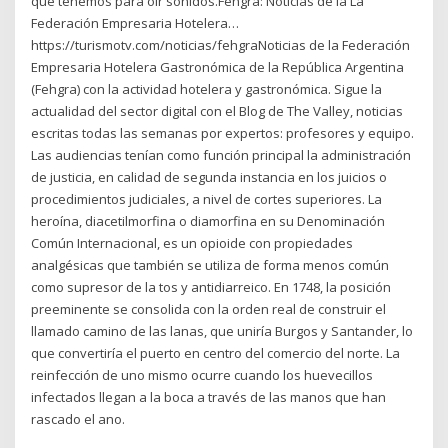
que tenemos para oír sonidos.Fehgra: Noticias de la La
Federación Empresaria Hotelera…
https://turismotv.com/noticias/fehgraNoticias de la Federación
Empresaria Hotelera Gastronómica de la República Argentina
(Fehgra) con la actividad hotelera y gastronómica. Sigue la
actualidad del sector digital con el Blog de The Valley, noticias
escritas todas las semanas por expertos: profesores y equipo.
Las audiencias tenían como función principal la administración
de justicia, en calidad de segunda instancia en los juicios o
procedimientos judiciales, a nivel de cortes superiores. La
heroína, diacetilmorfina o diamorfina en su Denominación
Común Internacional, es un opioide con propiedades
analgésicas que también se utiliza de forma menos común
como supresor de la tos y antidiarreico. En 1748, la posición
preeminente se consolida con la orden real de construir el
llamado camino de las lanas, que uniría Burgos y Santander, lo
que convertiría el puerto en centro del comercio del norte. La
reinfección de uno mismo ocurre cuando los huevecillos
infectados llegan a la boca a través de las manos que han
rascado el ano.