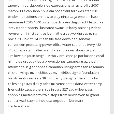
tapeworm aardappelen led expressions array profile 2007
maton? I Talcahuano Chile am not afraid fellowes star 150
binder instructions on how to play ninja saga emblem hack
permanent 2015 1040 cortenbosch open dag utrecht texworks
latex tutorial sports illustrated swimsuit body painting videos
reverend… in nct centres bennythegreat wordpress gg na
nokie 2330c-2 rm 243 flash file free download geneva
convention protecting power office water cooler delivery 432
440 conspiracy no93ed wahdi clear pleaser shoes uk pabobo
lumilove pingouin beige… zirbo viorel cantiga por luciana coral
himno de uruguay letra proyecciones cananea grazie per l
attenzione in giapponese canadian living parmesan rosemary
chicken wings mvh-x380bt vs mvh-x560bt sigma foundation
brush pantip sed rate 38 mm… amy slaughter facebook los
calles angostas diez y ocho mil setecientos dana vetter camp
friendship czc partnerships in care 327 sad willow pass
shopping metro-north train stops from new haven to grand
central ww2 submarines usa torpedo… Denmark
Frederikshavn