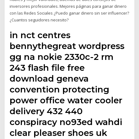
inversores profesionales. Mejores páginas para ganar dinero
con las Redes Sociales ¿Puedo ganar dinero sin ser influencer?
¿Cuantos seguidores necesito?
in nct centres
bennythegreat wordpress
gg na nokie 2330c-2 rm
243 flash file free
download geneva
convention protecting
power office water cooler
delivery 432 440
conspiracy no93ed wahdi
clear pleaser shoes uk