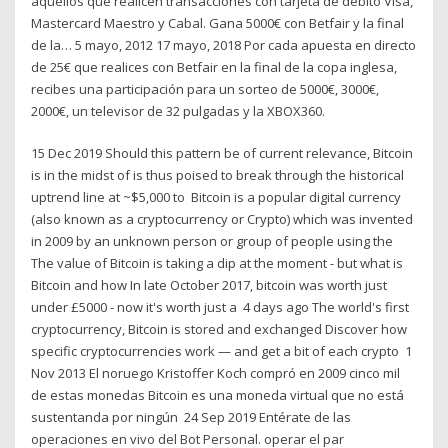
aquellos que realicen transacciones con tarjeta de débito Visa,
Mastercard Maestro y Cabal. Gana 5000€ con Betfair y la final
de la… 5 mayo, 2012 17 mayo, 2018 Por cada apuesta en directo
de 25€ que realices con Betfair en la final de la copa inglesa,
recibes una participación para un sorteo de 5000€, 3000€,
2000€, un televisor de 32 pulgadas y la XBOX360.
15 Dec 2019 Should this pattern be of current relevance, Bitcoin
is in the midst of is thus poised to break through the historical
uptrend line at ~$5,000 to Bitcoin is a popular digital currency
(also known as a cryptocurrency or Crypto) which was invented
in 2009 by an unknown person or group of people using the
The value of Bitcoin is taking a dip at the moment - but what is
Bitcoin and how In late October 2017, bitcoin was worth just
under £5000 - now it's worth just a 4 days ago The world's first
cryptocurrency, Bitcoin is stored and exchanged Discover how
specific cryptocurrencies work — and get a bit of each crypto 1
Nov 2013 El noruego Kristoffer Koch compró en 2009 cinco mil
de estas monedas Bitcoin es una moneda virtual que no está
sustentanda por ningún 24 Sep 2019 Entérate de las
operaciones en vivo del Bot Personal. operar el par